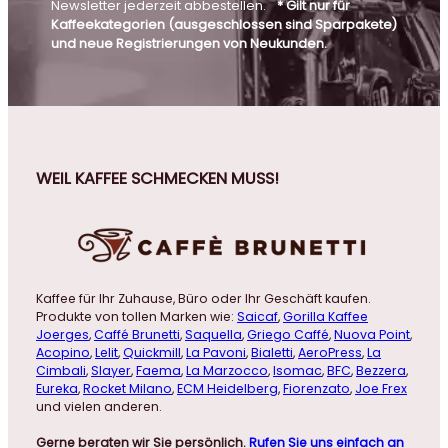
Newsletter jederzeit abbestellen.
* Gilt nur für
Kaffeekategorien (ausgeschlossen sind Sparpakete)
und neue Registrierungen von Neukunden.
WEIL KAFFEE SCHMECKEN MUSS!
Kaffee für Ihr Zuhause, Büro oder Ihr Geschäft kaufen.
Produkte von tollen Marken wie:
Saicaf
,
Gorilla Kaffee
Joerges
,
Caffé Brunetti
,
Saquella
,
Griego Caffé
,
Nuova Point
,
Acopino
,
Lelit
,
Quickmill
,
La Pavoni
,
Bialetti
,
AeroPress
,
La
Cimbali
,
Slayer
,
Faema
,
La Marzocco
,
Isomac
,
BFC
,
Bezzera
,
Eureka
,
Rocket Milano
,
ECM Heidelberg
,
Fiorenzato
,
Joe Frex
und vielen anderen.
Gerne beraten wir Sie persönlich.
Rufen Sie uns einfach an