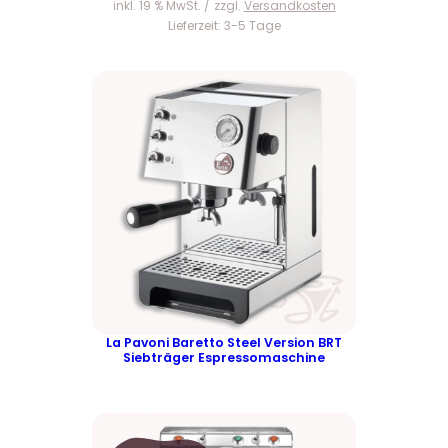
s
5
inkl. 19 % MwSt.
zzgl.
Versandkosten
w
4
Lieferzeit:
3-5 Tage
a
9
r
,
:
0
5
0
9
9
€
,
.
0
0
€
La Pavoni Baretto Steel Version BRT
Siebträger Espressomaschine