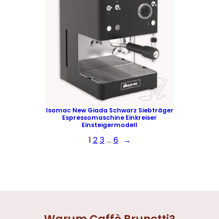
:
9
1
,
.
0
1
0
9
9
€
,
.
0
0
Isomac New Giada Schwarz Siebträger
€
Espressomaschine Einkreiser
Einsteigermodell
1
2
3
…
6
→