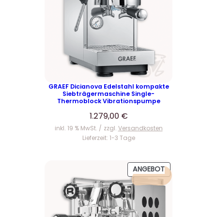
GRAEF Dicianova Edelstahl kompakte
Siebträgermaschine Single-
Thermoblock Vibrationspumpe
1.279,00
€
inkl. 19 % MwSt.
zzgl.
Versandkosten
Lieferzeit:
1-3 Tage
P
ANGEBOT
R
O
D
U