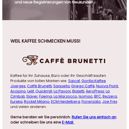
und neue Registrierungen von Neukunden.
WEIL KAFFEE SCHMECKEN MUSS!
Kaffee für Ihr Zuhause, Büro oder Ihr Geschäft kaufen.
Produkte von tollen Marken wie:
Saicaf
,
Gorilla Kaffee
Joerges
,
Caffé Brunetti
,
Saquella
,
Griego Caffé
,
Nuova Point
,
Acopino
,
Lelit
,
Quickmill
,
La Pavoni
,
Bialetti
,
AeroPress
,
La
Cimbali
,
Slayer
,
Faema
,
La Marzocco
,
Isomac
,
BFC
,
Bezzera
,
Eureka
,
Rocket Milano
,
ECM Heidelberg
,
Fiorenzato
,
Joe Frex
und vielen anderen.
Gerne beraten wir Sie persönlich.
Rufen Sie uns einfach an
oder schreiben Sie uns eine
E-Mail.