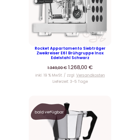
K
T
I
M
A
N
G
E
Rocket Appartamento Siebträger
Zweikreiser E61 Brühgruppe Inox
B
Edelstahl Schwarz
O
U
A
1.268,00
€
T
1.349,00
€
r
k
inkl. 19 % MwSt.
zzgl.
Versandkosten
s
t
Lieferzeit:
3-5 Tage
p
u
r
e
ü
l
n
l
bald verfügbar
g
e
l
r
i
P