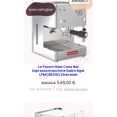
P
ANGEBOT
R
bald verfügbar
O
D
U
K
T
I
M
A
N
G
E
La Pavoni New Casa Bar
Espressomaschine Siebträger
B
LPMCBS01EU Einkreiser
O
U
A
549,00
€
T
599,00
€
r
k
inkl. 19 % MwSt.
zzgl.
Versandkosten
s
t
p
u
r
e
ü
l