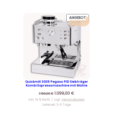
P
ANGEBOT
R
O
D
U
K
T
I
M
A
N
G
E
Quickmill 3035 Pegaso PID Siebträger
Kombi Espressomaschine mit Mühle
B
O
U
A
1.099,00
€
1.199,00
€
T
r
k
inkl. 19 % MwSt.
zzgl.
Versandkosten
s
t
Lieferzeit:
3-5 Tage
p
u