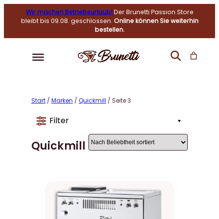
Wir machen Betriebsurlaub!
Der Brunetti Passion Store
bleibt bis 09.08. geschlossen.
Online können Sie weiterhin
bestellen.
Start
/
Marken
/
Quickmill
/ Seite 3
Filter
Quickmill