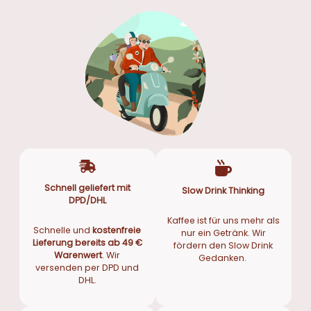
h
e
e
i
r
s
P
i
r
s
e
t
i
:
s
1
w
.
a
9
r
9
Schnell geliefert mit
Slow Drink Thinking
:
9
DPD/DHL
2
,
Kaffee ist für uns mehr als
.
0
Schnelle und
kostenfreie
nur ein Getränk. Wir
3
0
Lieferung bereits ab 49 €
fördern den Slow Drink
Warenwert
. Wir
Gedanken.
4
versenden per DPD und
9
€
DHL.
,
.
0