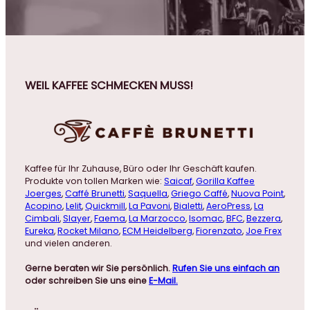
WEIL KAFFEE SCHMECKEN MUSS!
Kaffee für Ihr Zuhause, Büro oder Ihr Geschäft kaufen.
Produkte von tollen Marken wie:
Saicaf
,
Gorilla Kaffee
Joerges
,
Caffé Brunetti
,
Saquella
,
Griego Caffé
,
Nuova Point
,
Acopino
,
Lelit
,
Quickmill
,
La Pavoni
,
Bialetti
,
AeroPress
,
La
Cimbali
,
Slayer
,
Faema
,
La Marzocco
,
Isomac
,
BFC
,
Bezzera
,
Eureka
,
Rocket Milano
,
ECM Heidelberg
,
Fiorenzato
,
Joe Frex
und vielen anderen.
Gerne beraten wir Sie persönlich.
Rufen Sie uns einfach an
oder schreiben Sie uns eine
E-Mail.