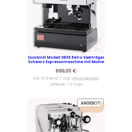
Quickmill Modell 0835 Retro Siebträger
Schwarz Espressomaschine mit Mühle
699,00
€
inkl. 19 % MwSt.
zzgl.
Versandkosten
Lieferzeit:
1-3 Tage
P
ANGEBOT
R
O
D
U