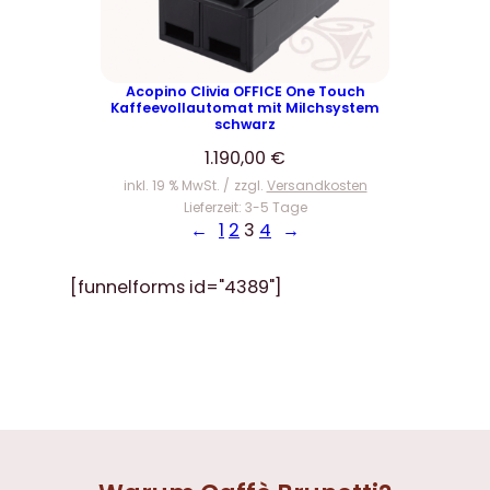
Acopino Clivia OFFICE One Touch
Kaffeevollautomat mit Milchsystem
schwarz
1.190,00
€
inkl. 19 % MwSt.
zzgl.
Versandkosten
Lieferzeit:
3-5 Tage
←
1
2
3
4
→
[funnelforms id="4389"]