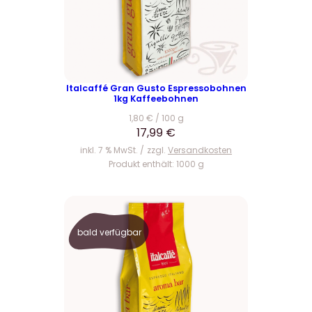
€
Italcaffé Gran Gusto Espressobohnen
1kg Kaffeebohnen
1,80
€
/
100
g
17,99
€
inkl. 7 % MwSt.
zzgl.
Versandkosten
Produkt enthält: 1000
g
bald verfügbar