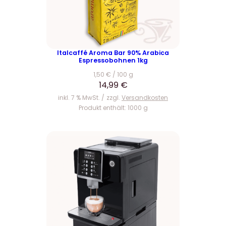
Italcaffé Aroma Bar 90% Arabica
Espressobohnen 1kg
1,50
€
/
100
g
14,99
€
inkl. 7 % MwSt.
zzgl.
Versandkosten
Produkt enthält: 1000
g