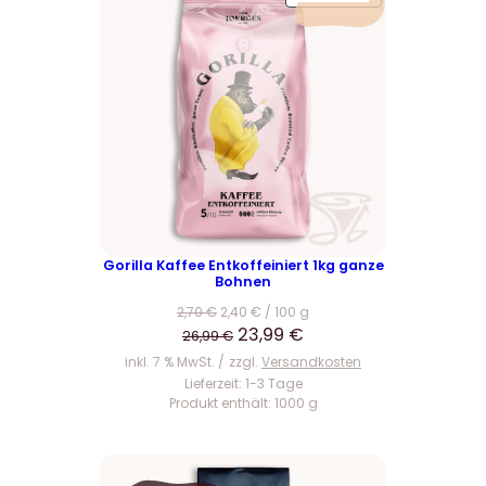
R
O
D
U
K
T
I
M
A
N
G
E
Gorilla Kaffee Entkoffeiniert 1kg ganze
Bohnen
B
O
2,70
€
2,40
€
/
100
g
T
U
A
23,99
€
26,99
€
r
k
inkl. 7 % MwSt.
zzgl.
Versandkosten
s
t
Lieferzeit:
1-3 Tage
Produkt enthält: 1000
g
p
u
r
e
ü
l