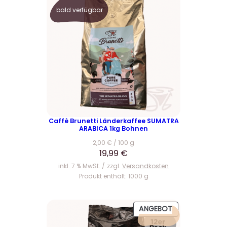
2
bald verfügbar
4
€
,
.
9
9
€
Caffè Brunetti Länderkaffee SUMATRA
ARABICA 1kg Bohnen
2,00
€
/
100
g
19,99
€
inkl. 7 % MwSt.
zzgl.
Versandkosten
Produkt enthält: 1000
g
P
ANGEBOT
R