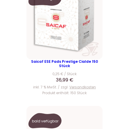
g
e
l
r
i
P
c
r
h
e
e
i
r
s
P
i
r
s
e
t
Saicaf ESE Pads Prestige Cialde 150
Stück
i
:
0,25
€
/
Stück
s
2
36,99
€
w
1
inkl. 7 % MwSt.
zzgl.
Versandkosten
a
4
Produkt enthält: 150
Stück
r
,
:
0
2
0
3
bald verfügbar
5
€