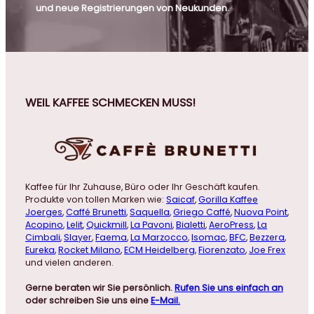
und neue Registrierungen von Neukunden.
WEIL KAFFEE SCHMECKEN MUSS!
Kaffee für Ihr Zuhause, Büro oder Ihr Geschäft kaufen.
Produkte von tollen Marken wie:
Saicaf
,
Gorilla Kaffee
Joerges
,
Caffé Brunetti
,
Saquella
,
Griego Caffé
,
Nuova Point
,
Acopino
,
Lelit
,
Quickmill
,
La Pavoni
,
Bialetti
,
AeroPress
,
La
Cimbali
,
Slayer
,
Faema
,
La Marzocco
,
Isomac
,
BFC
,
Bezzera
,
Eureka
,
Rocket Milano
,
ECM Heidelberg
,
Fiorenzato
,
Joe Frex
und vielen anderen.
Gerne beraten wir Sie persönlich.
Rufen Sie uns einfach an
oder schreiben Sie uns eine
E-Mail.