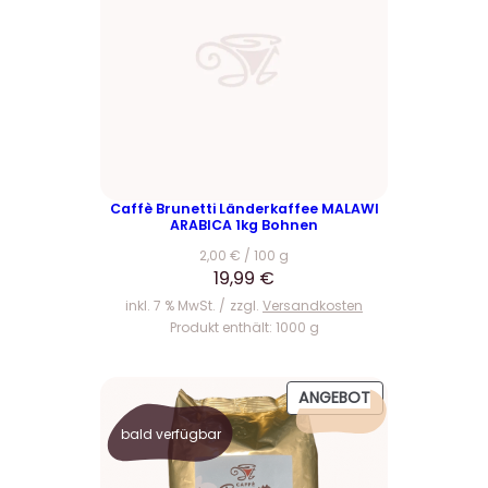
,
.
0
0
€
Caffè Brunetti Länderkaffee MALAWI
ARABICA 1kg Bohnen
2,00
€
/
100
g
19,99
€
inkl. 7 % MwSt.
zzgl.
Versandkosten
Produkt enthält: 1000
g
P
ANGEBOT
R
bald verfügbar
O
D