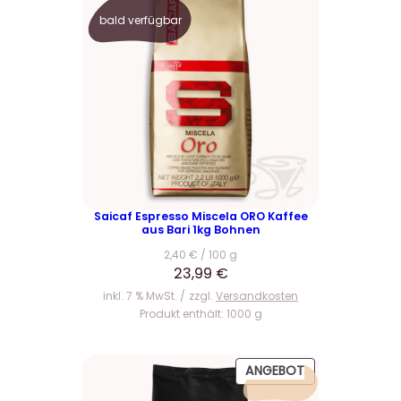
bald verfügbar
Saicaf Espresso Miscela ORO Kaffee
aus Bari 1kg Bohnen
2,40
€
/
100
g
23,99
€
inkl. 7 % MwSt.
zzgl.
Versandkosten
Produkt enthält: 1000
g
P
ANGEBOT
R