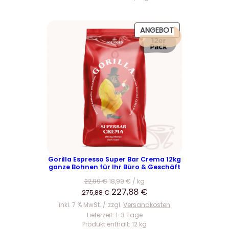
,
.
9
P
ANGEBOT
5
R
O
€
D
U
K
T
I
M
A
N
G
E
Gorilla Espresso Super Bar Crema 12kg
ganze Bohnen für Ihr Büro & Geschäft
B
O
22,99
€
18,99
€
/
kg
T
U
A
227,88
€
275,88
€
r
k
inkl. 7 % MwSt.
zzgl.
Versandkosten
s
t
Lieferzeit:
1-3 Tage
Produkt enthält: 12
kg
p
u