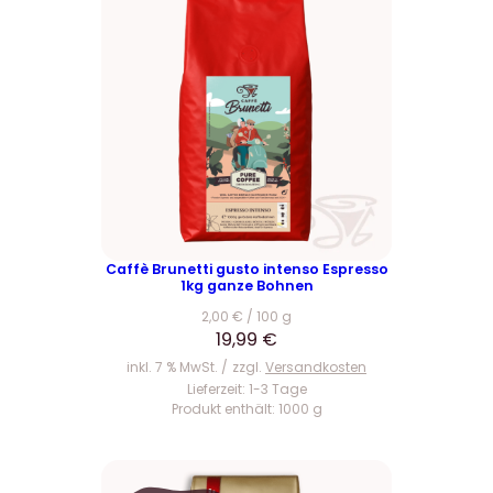
Caffè Brunetti gusto intenso Espresso
1kg ganze Bohnen
2,00
€
/
100
g
19,99
€
inkl. 7 % MwSt.
zzgl.
Versandkosten
Lieferzeit:
1-3 Tage
Produkt enthält: 1000
g