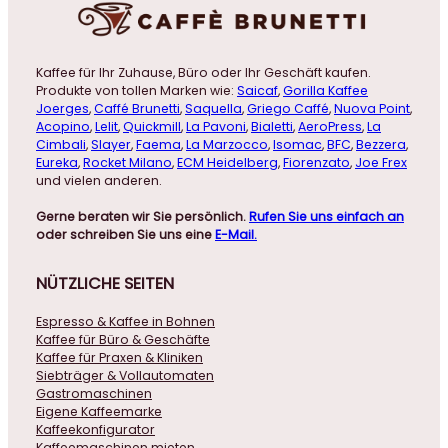
Kaffee für Ihr Zuhause, Büro oder Ihr Geschäft kaufen.
Produkte von tollen Marken wie:
Saicaf
,
Gorilla Kaffee
Joerges
,
Caffé Brunetti
,
Saquella
,
Griego Caffé
,
Nuova Point
,
Acopino
,
Lelit
,
Quickmill
,
La Pavoni
,
Bialetti
,
AeroPress
,
La
Cimbali
,
Slayer
,
Faema
,
La Marzocco
,
Isomac
,
BFC
,
Bezzera
,
Eureka
,
Rocket Milano
,
ECM Heidelberg
,
Fiorenzato
,
Joe Frex
und vielen anderen.
Gerne beraten wir Sie persönlich.
Rufen Sie uns einfach an
oder schreiben Sie uns eine
E-Mail.
NÜTZLICHE
SEITEN
Espresso & Kaffee in Bohnen
Kaffee für Büro & Geschäfte
Kaffee für Praxen & Kliniken
Siebträger & Vollautomaten
Gastromaschinen
Eigene Kaffeemarke
Kaffeekonfigurator
Kaffeemaschinen mieten