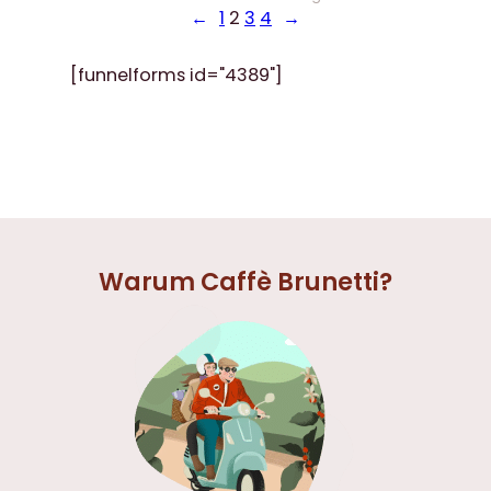
←
1
2
3
4
→
[funnelforms id="4389"]
Warum Caffè Brunetti?