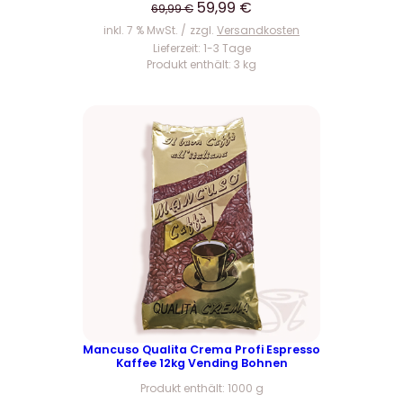
T
U
A
59,99
€
69,99
€
w
1
r
k
inkl. 7 % MwSt.
zzgl.
Versandkosten
a
,
s
t
Lieferzeit:
1-3 Tage
r
9
Produkt enthält: 3
kg
p
u
:
9
r
e
1
ü
l
2
€
n
l
,
.
g
e
9
l
r
9
i
P
c
r
€
h
e
e
i
r
s
P
i
r
s
e
t
Mancuso Qualita Crema Profi Espresso
Kaffee 12kg Vending Bohnen
i
:
Produkt enthält: 1000
g
s
5