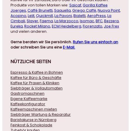
Produkte von tollen Marken wie:
Saicaf
,
Gorilla Kaffee
Joerges
,
Caffé Brunetti
,
Saquella
,
Griego Caffé
,
Nuova Point
,
Acopino
,
Lelit
,
Quickmill
,
La Pavoni
,
Bialetti
,
AeroPress
,
La
Cimbali
,
Slayer
,
Faema
,
La Marzocco
,
Isomac
,
BFC
,
Bezzera
,
Eureka
,
Rocket Milano
,
ECM Heidelberg
,
Fiorenzato
,
Joe Frex
und vielen anderen.
Gerne beraten wir Sie persönlich.
Rufen Sie uns einfach an
oder schreiben Sie uns eine
E-Mail.
NÜTZLICHE
SEITEN
Espresso & Kaffee in Bohnen
Kaffee für Büro & Geschäfte
Kaffee für Praxen & Kliniken
Siebträger & Vollautomaten
Gastromaschinen
Eigene Kaffeemarke
Kaffeekonfigurator
Kaffeemaschinen mieten
Siebträger Wartung & Reparatur
Baristakurse in Nürnberg
Feinkost & Schokolade
Zubehör kaufen