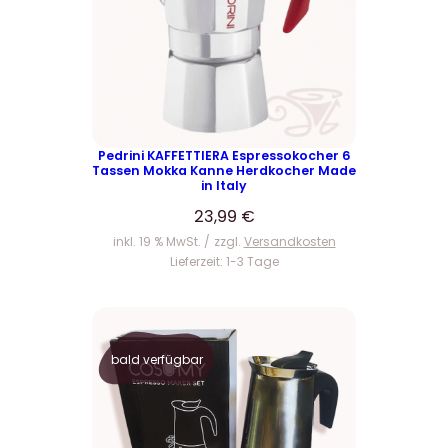
Pedrini KAFFETTIERA Espressokocher 6
Tassen Mokka Kanne Herdkocher Made
in Italy
23,99
€
inkl. 19 % MwSt.
zzgl.
Versandkosten
Lieferzeit:
1-3 Tage
bald verfügbar