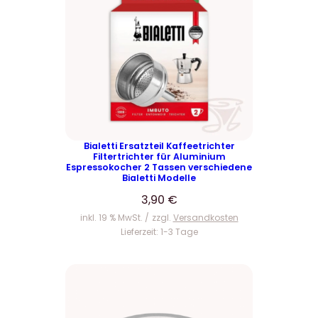
Bialetti Ersatzteil Kaffeetrichter
Filtertrichter für Aluminium
Espressokocher 2 Tassen verschiedene
Bialetti Modelle
3,90
€
inkl. 19 % MwSt.
zzgl.
Versandkosten
Lieferzeit:
1-3 Tage