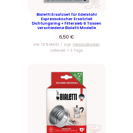
Bialetti Ersatzset für Edelstahl
Espressokocher Ersatzteil
Dichtungsring + Filtersieb 6 Tassen
verschiedene Bialetti Modelle
6,50
€
inkl. 19 % MwSt.
zzgl.
Versandkosten
Lieferzeit:
1-3 Tage