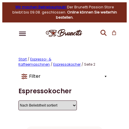
Wir machen Betriebsurlaub!
Der Brunetti Passion Store
bleibt bis 09.08. geschlossen.
Online können Sie weiterhin
bestellen.
Start
/
Espresso- &
Kaffeemaschinen
/
Espressokocher
/ Seite 2
Filter
Espressokocher