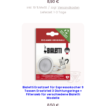
8,90
€
inkl. 19 % MwSt.
zzgl.
Versandkosten
Lieferzeit:
1-3 Tage
Bialetti Ersatzset für Espressokocher 9
Tassen Ersatzteil 3 Dichtungsringe +
Filtersieb für verschiedene Bialetti
Modelle
8,50
€