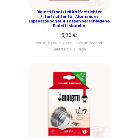
Bialetti Ersatzteil Kaffeetrichter
Filtertrichter für Aluminium
Espressokocher 4 Tassen verschiedene
Bialetti Modelle
5,20
€
inkl. 19 % MwSt.
zzgl.
Versandkosten
Lieferzeit:
1-3 Tage