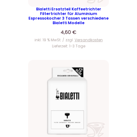
Bialetti Ersatzteil Kaffeetrichter
Filtertrichter für Aluminium
Espressokocher 3 Tassen verschiedene
Bialetti Modelle
4,60
€
inkl. 19 % MwSt.
zzgl.
Versandkosten
Lieferzeit:
1-3 Tage