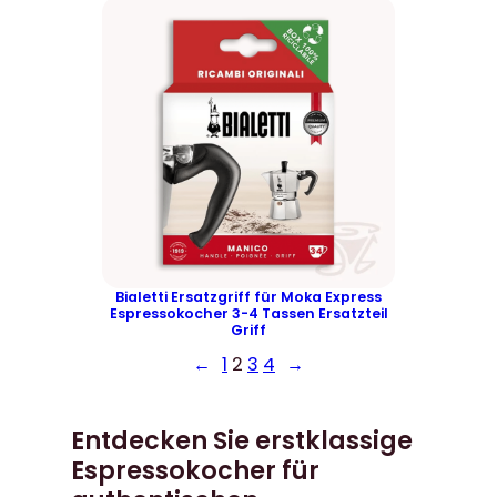
Bialetti Ersatzgriff für Moka Express
Espressokocher 3-4 Tassen Ersatzteil
Griff
←
1
2
3
4
→
Entdecken Sie erstklassige
Espressokocher für