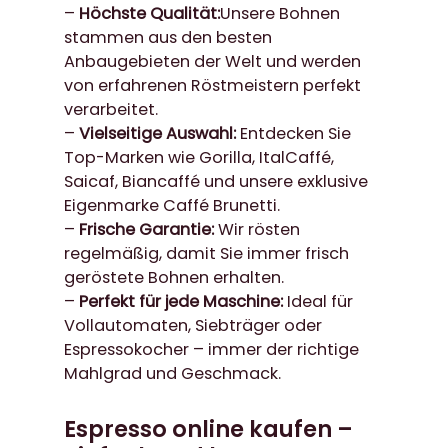
–
Höchste Qualität:
Unsere Bohnen
9
stammen aus den besten
Anbaugebieten der Welt und werden
€
von erfahrenen Röstmeistern perfekt
verarbeitet.
–
Vielseitige Auswahl:
Entdecken Sie
Top-Marken wie Gorilla, ItalCaffé,
Saicaf, Biancaffé und unsere exklusive
Eigenmarke Caffé Brunetti.
–
Frische Garantie:
Wir rösten
regelmäßig, damit Sie immer frisch
geröstete Bohnen erhalten.
–
Perfekt für jede Maschine:
Ideal für
Vollautomaten, Siebträger oder
Espressokocher – immer der richtige
Mahlgrad und Geschmack.
Espresso online kaufen –