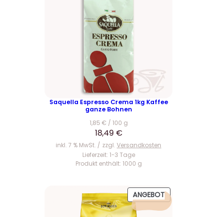
,
.
l
r
9
i
P
4
c
r
h
e
€
e
i
r
s
P
i
r
s
e
t
Saquella Espresso Crema 1kg Kaffee
ganze Bohnen
i
:
1,85
€
/
100
g
s
9
18,49
€
w
9
inkl. 7 % MwSt.
zzgl.
Versandkosten
a
,
Lieferzeit:
1-3 Tage
r
0
Produkt enthält: 1000
g
:
0
1
P
ANGEBOT
0
€
R
3
.
O