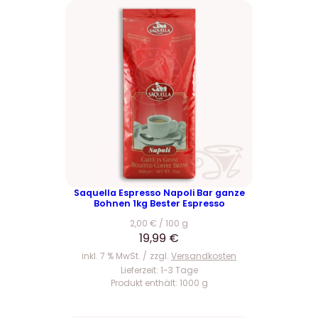
Saquella Espresso Napoli Bar ganze
Bohnen 1kg Bester Espresso
2,00
€
/
100
g
19,99
€
inkl. 7 % MwSt.
zzgl.
Versandkosten
Lieferzeit:
1-3 Tage
Produkt enthält: 1000
g