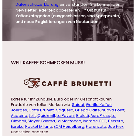
Datenschutzerklärung
einverstanden. Sie können den
Newsletter jederzeit abbestellen.
* Gilt nur für
Kaffeekategorien (ausgeschlossen sind Sparpakete)
und neue Registrierungen von Neukunden.
WEIL KAFFEE SCHMECKEN MUSS!
Kaffee für Ihr Zuhause, Büro oder Ihr Geschäft kaufen.
Produkte von tollen Marken wie:
Saicaf
,
Gorilla Kaffee
Joerges
,
Caffé Brunetti
,
Saquella
,
Griego Caffé
,
Nuova Point
,
Acopino
,
Lelit
,
Quickmill
,
La Pavoni
,
Bialetti
,
AeroPress
,
La
Cimbali
,
Slayer
,
Faema
,
La Marzocco
,
Isomac
,
BFC
,
Bezzera
,
Eureka
,
Rocket Milano
,
ECM Heidelberg
,
Fiorenzato
,
Joe Frex
und vielen anderen.