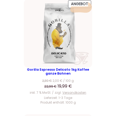
P
ANGEBOT
R
O
D
U
K
T
I
M
A
N
G
E
Gorilla Espresso Delicato 1kg Kaffee
ganze Bohnen
B
O
2,30
€
2,00
€
/
100
g
T
U
A
19,99
€
22,99
€
r
k
inkl. 7 % MwSt.
zzgl.
Versandkosten
s
t
Lieferzeit:
1-3 Tage
Produkt enthält: 1000
g
p
u
r
e