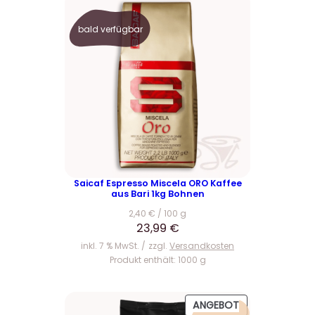
2
€
,
.
bald verfügbar
9
9
€
Saicaf Espresso Miscela ORO Kaffee
aus Bari 1kg Bohnen
2,40
€
/
100
g
23,99
€
inkl. 7 % MwSt.
zzgl.
Versandkosten
Produkt enthält: 1000
g
P
ANGEBOT