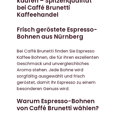
kaufen – Spitzenqualität
l
r
bei Caffé Brunetti
i
P
Kaffeehandel
c
r
h
e
Frisch geröstete Espresso-
e
i
r
s
Bohnen aus Nürnberg
P
i
r
s
Bei Caffé Brunetti finden Sie Espresso
e
t
Kaffee Bohnen, die für ihren exzellenten
i
:
Geschmack und unvergleichliches
s
2
Aroma stehen. Jede Bohne wird
w
4
sorgfältig ausgewählt und frisch
a
,
geröstet, damit Ihr Espresso zu einem
r
9
besonderen Genuss wird.
:
9
2
Warum Espresso-Bohnen
6
€
von Caffé Brunetti wählen?
,
.
9